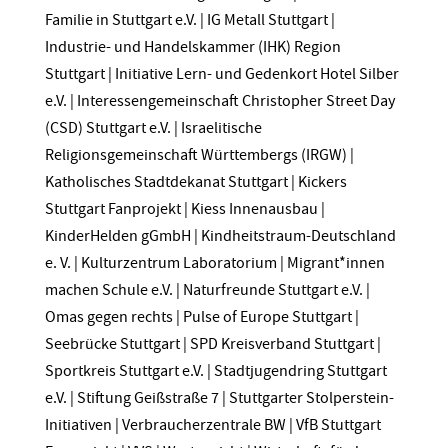
Familie in Stuttgart e.V. | IG Metall Stuttgart |
Industrie- und Handelskammer (IHK) Region
Stuttgart | Initiative Lern- und Gedenkort Hotel Silber
e.V. | Interessengemeinschaft Christopher Street Day
(CSD) Stuttgart e.V. | Israelitische
Religionsgemeinschaft Württembergs (IRGW) |
Katholisches Stadtdekanat Stuttgart | Kickers
Stuttgart Fanprojekt |
Kiess Innenausbau
|
KinderHelden gGmbH | Kindheitstraum-Deutschland
e. V. |
Kulturzentrum Laboratorium
|
Migrant*innen
machen Schule e.V. | Naturfreunde Stuttgart e.V. |
Omas gegen rechts
|
Pulse of Europe Stuttgart |
Seebrücke Stuttgart | SPD Kreisverband Stuttgart |
Sportkreis Stuttgart e.V. | Stadtjugendring Stuttgart
e.V. |
Stiftung Geißstraße 7
| Stuttgarter Stolperstein-
Initiativen | Verbraucherzentrale BW | VfB Stuttgart