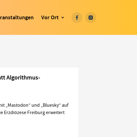
ranstaltungen
Vor Ort
att Algorithmus-
 mit „Mastodon“ und „Bluesky“ auf
ie Erzdiözese Freiburg erweitert