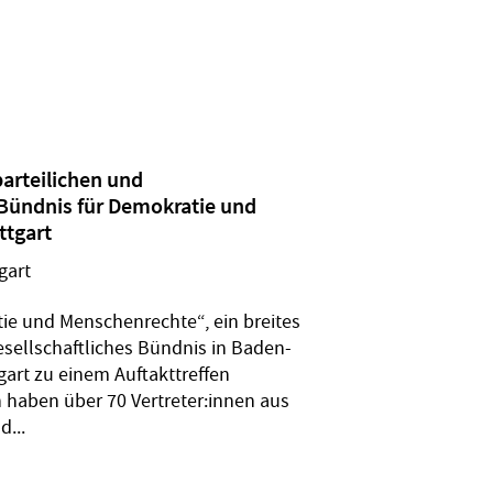
parteilichen und
 „Bündnis für Demokratie und
ttgart
gart
tie und Menschenrechte“, ein breites
gesellschaftliches Bündnis in Baden-
gart zu einem Auftakttreffen
aben über 70 Vertreter:innen aus
d...